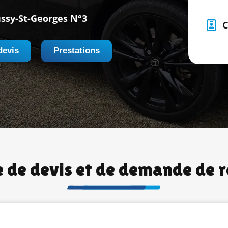
ssy-St-Georges N°3
C
devis
Prestations
 de devis et de demande de 