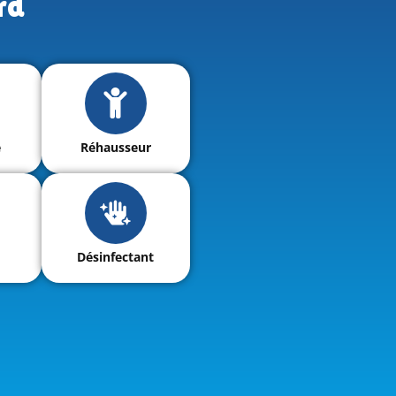
rd
é
Réhausseur
Désinfectant