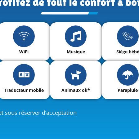
rofitez de tout le confort à bo
WiFi
Musique
Siège béb
Traducteur mobile
Animaux ok*
Parapluie
t sous réserver d’acceptation