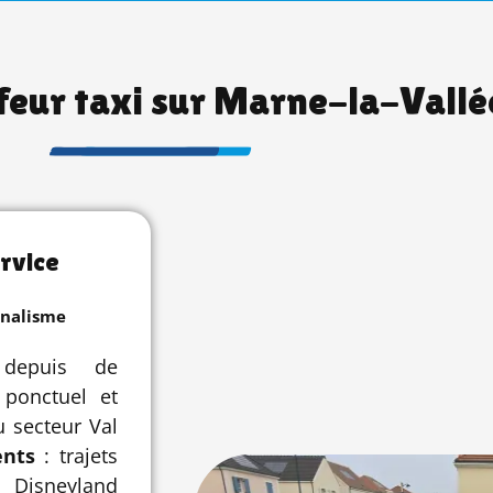
feur taxi sur Marne-la-Vallé
rvice
nnalisme
 depuis de
 ponctuel et
 secteur Val
ents
: trajets
, Disneyland