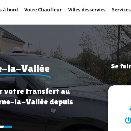
 à bord
Votre Chauffeur
Villes desservies
Services
Se fai
-la-Vallée
r votre transfert au
rne-la-Vallée depuis